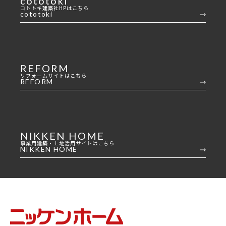
cototoki
家づくりの流れ
コトトキ建築社HPはこちら
cototoki
INFORMATION
イベント情報
REFORM
スタッフブログ
リフォームサイトはこちら
REFORM
住まいづくりのコラム
お客様の声
よくあるご質問
NIKKEN HOME
会社案内
事業用建築・土地活用サイトはこちら
NIKKEN HOME
スタッフ紹介
OBのお客様へ
求人情報
プライバシーポリシー