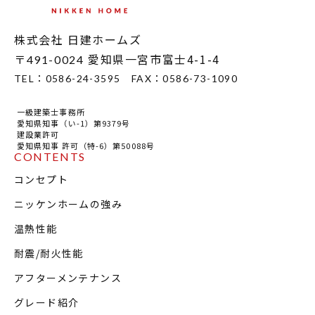
MODEL HOUSE
株式会社 日建ホームズ
モデルハウス一覧
〒
愛知県一宮市富士4-1-4
491-0024
本社モデルハウス
TEL：
0586-24-3595
FAX：
0586-73-1090
今伊勢町モデルハウス 2階建て
一級建築士事務所
今伊勢町モデルハウス 平屋
愛知県知事（い-1）第9379号
建設業許可
愛知県知事 許可（特-6）第50088号
CONTENTS
コンセプト
ニッケンホームの強み
温熱性能
耐震/耐火性能
アフターメンテナンス
グレード紹介