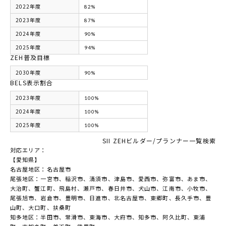
2022年度
82%
2023年度
87%
2024年度
90%
2025年度
94%
ZEH普及目標
2030年度
90%
BELS表示割合
2023年度
100%
2024年度
100%
2025年度
100%
SII ZEHビルダー/プランナー一覧検索
対応エリア：
【愛知県】
名古屋地区：名古屋市
尾張地区：一宮市、稲沢市、清須市、津島市、愛西市、弥富市、あま市、
大治町、蟹江町、飛島村、瀬戸市、春日井市、犬山市、江南市、小牧市、
尾張旭市、岩倉市、豊明市、日進市、北名古屋市、東郷町、長久手市、豊
山町、大口町、扶桑町
知多地区：半田市、常滑市、東海市、大府市、知多市、阿久比町、東浦