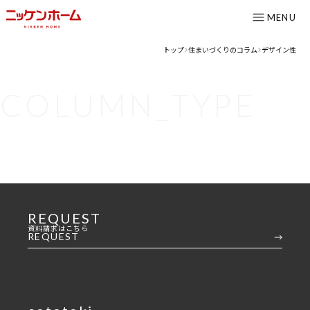
MENU
トップ
住まいづくりのコラム
デザイン性
>
>
CONTENTS
COLUMN_TYPE
コンセプト
ニッケンホームの強み
温熱性能
耐震/耐火性能
アフターメンテナンス
REQUEST
グレード紹介
資料請求はこちら
REQUEST
こだわりのダイニング設計室
ゆとりの暮らし研究所
施工事例