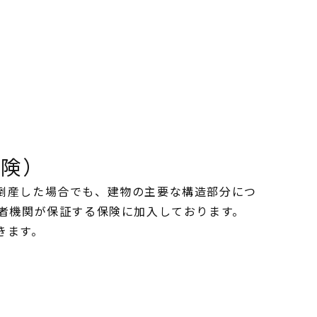
よくあるご質問
会社案内
室
スタッフ紹介
OBのお客様へ
求人情報
プライバシーポリシー
保険）
倒産した場合でも、建物の主要な構造部分につ
三者機関が保証する保険に加入しております。
きます。