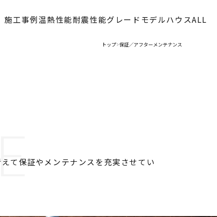
施工事例
温熱性能
耐震性能
グレード
モデルハウス
ALL
トップ
保証／アフターメンテナンス
>
E
考えて保証やメンテナンスを充実させてい