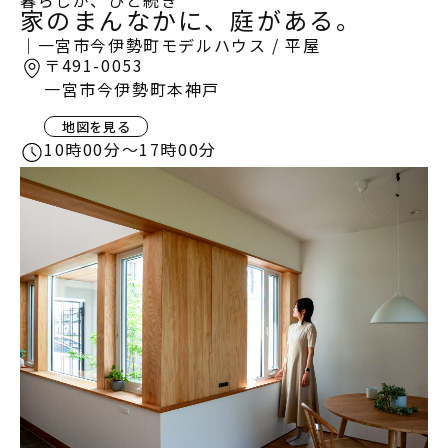
暮らしが、ひと続き
家のまんなかに、庭がある。
家づくりの流れ
｜一宮市今伊勢町モデルハウス / 平屋
〒491-0053
INFORMATION
一宮市今伊勢町本神戸
イベント情報
地図を見る
スタッフブログ
10時00分〜17時00分
住まいづくりのコラム
お客様の声
よくあるご質問
会社案内
スタッフ紹介
OBのお客様へ
求人情報
プライバシーポリシー