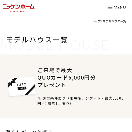
MENU
トップ
モデルハウス一覧
>
CONTENTS
モデルハウス一覧
MODEL
HOUSE
コンセプト
ニッケンホームの強み
温熱性能
ご来場で最大
耐震/耐火性能
QUOカード5,000円分
プレゼント
アフターメンテナンス
グレード紹介
※ 進呈条件あり（来場後アンケート・最大5,000
円・1家族1回限り）
こだわりのダイニング設計室
ゆとりの暮らし研究所
施工事例