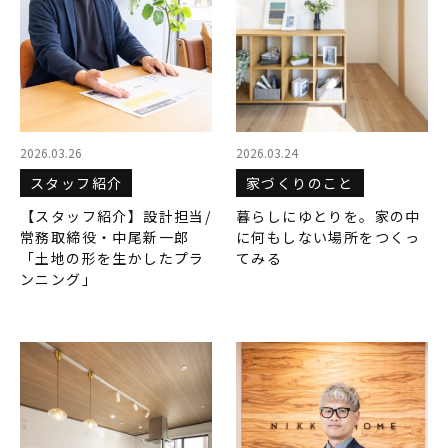
MODEL HOUSE
モデルハウス一覧
本社モデルハウス
今伊勢町モデルハウス 2階建て
2026.03.26
2026.03.24
今伊勢町モデルハウス 平屋
スタッフ紹介
家づくりのこと
【スタッフ紹介】設計担当/
暮らしにゆとりを。家の中
常務取締役・中尾新一郎
に何もしない場所をつくっ
「土地の形を生かしたプラ
てみる
ンニング」