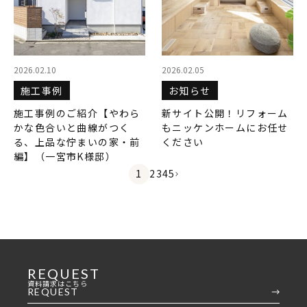
2026.02.10
2026.02.05
施工事例
お知らせ
施工事例のご紹介【やわら
新サイト公開！リフォーム
かな色合いと曲線がつく
もニッケンホームにお任せ
る、上品な佇まいの家・前
ください
編】（一宮市K様邸）
1
2
3
4
5
>
REQUEST
資料請求はこちら
REQUEST