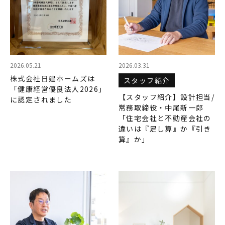
家づくりの流れ
INFORMATION
イベント情報
2026.05.21
2026.03.31
スタッフブログ
株式会社日建ホームズは
スタッフ紹介
住まいづくりのコラム
「健康経営優良法人2026」
【スタッフ紹介】設計担当/
に認定されました
お客様の声
常務取締役・中尾新一郎
「住宅会社と不動産会社の
よくあるご質問
違いは『足し算』か『引き
算』か」
会社案内
スタッフ紹介
OBのお客様へ
求人情報
プライバシーポリシー