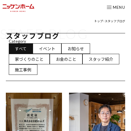
MENU
トップ
スタッフブログ
>
STAFF
BLOG
CONTENTS
スタッフブログ
Category
コンセプト
すべて
イベント
お知らせ
ニッケンホームの強み
家づくりのこと
お金のこと
スタッフ紹介
温熱性能
施工事例
耐震/耐火性能
アフターメンテナンス
グレード紹介
こだわりのダイニング設計室
ゆとりの暮らし研究所
施工事例