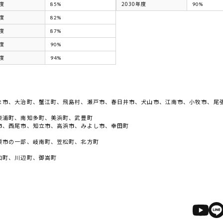
年度
2030年度
85%
90%
年度
82%
年度
87%
年度
90%
年度
94%
ま市、大治町、蟹江町、飛島村、瀬戸市、春日井市、犬山市、江南市、小牧市、尾
東浦町、南知多町、美浜町、武豊町
市、西尾市、知立市、高浜市、みよし市、幸田町
巣市の一部、岐南町、笠松町、北方町
加町、川辺町、御嵩町