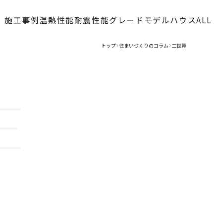
施工事例
温熱性能
耐震性能
グレード
モデルハウス
ALL
トップ
住まいづくりのコラム
二世帯
>
>
E