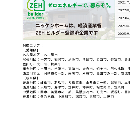
2021
2022
2023
2024
2025
対応エリア：
【愛知県】
名古屋地区：名古屋市
尾張地区：一宮市、稲沢市、清須市、津島市、愛西市、弥富市、あ
豊山町、大口町、扶桑町
知多地区：半田市、常滑市、東海市、大府市、知多市、阿久比町、
西三河地区：岡崎市の一部、碧南市、刈谷市、豊田市の一部、安城
【岐阜県】
岐阜地区：岐阜市、羽島市、各務原市、山県市の一部、瑞穂市、本
西濃地区：大垣市、海津市、垂井町、神戸町、輪之内町、安八町
中濃地区：関市、美濃市の一部、美濃加茂市、可児市、坂祝町、富
東濃地区：多治見市、中津川市、瑞浪市、恵那市、土岐市