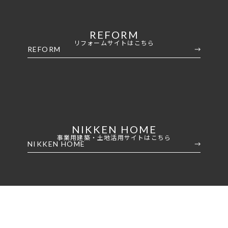
REFORM
CONTENTS
リフォームサイトはこちら
REFORM
コンセプト
ニッケンホームの強み
温熱性能
耐震/耐火性能
NIKKEN HOME
アフターメンテナンス
事業用建築・土地活用サイトはこちら
NIKKEN HOME
グレード紹介
こだわりのダイニング設計
ゆとりの暮らし研究所
施工事例
家づくりの流れ