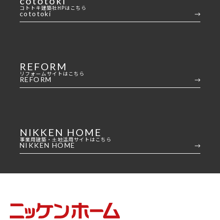
cototoki
家づくりの流れ
コトトキ建築社HPはこちら
cototoki
INFORMATION
イベント情報
REFORM
スタッフブログ
リフォームサイトはこちら
REFORM
住まいづくりのコラム
お客様の声
よくあるご質問
NIKKEN HOME
会社案内
事業用建築・土地活用サイトはこちら
NIKKEN HOME
スタッフ紹介
OBのお客様へ
求人情報
プライバシーポリシー