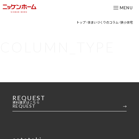
MENU
トップ
住まいづくりのコラム
狭小住宅
>
>
CONTENTS
COLUMN_TYPE
コンセプト
ニッケンホームの強み
温熱性能
耐震/耐火性能
アフターメンテナンス
REQUEST
グレード紹介
資料請求はこちら
REQUEST
こだわりのダイニング設計室
ゆとりの暮らし研究所
施工事例