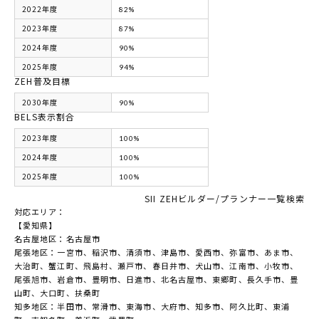
2022年度
82%
2023年度
87%
2024年度
90%
2025年度
94%
ZEH普及目標
2030年度
90%
BELS表示割合
2023年度
100%
2024年度
100%
2025年度
100%
SII ZEHビルダー/プランナー一覧検索
対応エリア：
【愛知県】
名古屋地区：名古屋市
尾張地区：一宮市、稲沢市、清須市、津島市、愛西市、弥富市、あま市、
大治町、蟹江町、飛島村、瀬戸市、春日井市、犬山市、江南市、小牧市、
尾張旭市、岩倉市、豊明市、日進市、北名古屋市、東郷町、長久手市、豊
山町、大口町、扶桑町
知多地区：半田市、常滑市、東海市、大府市、知多市、阿久比町、東浦