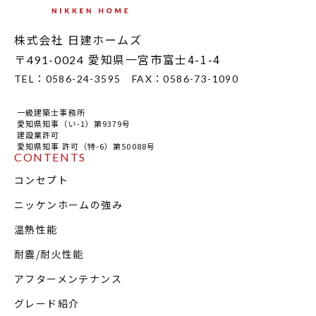
MODEL HOUSE
株式会社 日建ホームズ
モデルハウス一覧
〒
愛知県一宮市富士4-1-4
491-0024
本社モデルハウス
TEL：
0586-24-3595
FAX：
0586-73-1090
今伊勢町モデルハウス 2階建て
一級建築士事務所
今伊勢町モデルハウス 平屋
愛知県知事（い-1）第9379号
建設業許可
愛知県知事 許可（特-6）第50088号
CONTENTS
コンセプト
ニッケンホームの強み
温熱性能
耐震/耐火性能
アフターメンテナンス
グレード紹介