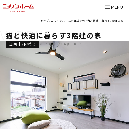
MENU
トップ
ニッケンホームの建築実例
猫と快適に暮らす3階建の家
>
>
WORKS
CONTENTS
猫と快適に暮らす3階建の家
コンセプト
江南市/N様邸
BEI：0.43 / UA値：0.56
ニッケンホームの強み
温熱性能
耐震/耐火性能
アフターメンテナンス
グレード紹介
こだわりのダイニング設計室
ゆとりの暮らし研究所
施工事例