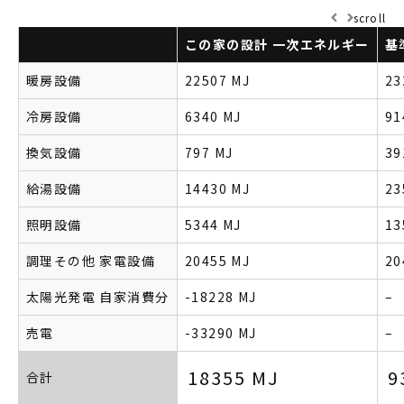
scroll
この家の設計
一次エネルギー
基
暖房設備
22507 MJ
23
冷房設備
6340 MJ
91
換気設備
797 MJ
39
給湯設備
14430 MJ
23
照明設備
5344 MJ
13
調理その他
家電設備
20455 MJ
20
太陽光発電
自家消費分
-18228 MJ
–
売電
-33290 MJ
–
18355 MJ
9
合計