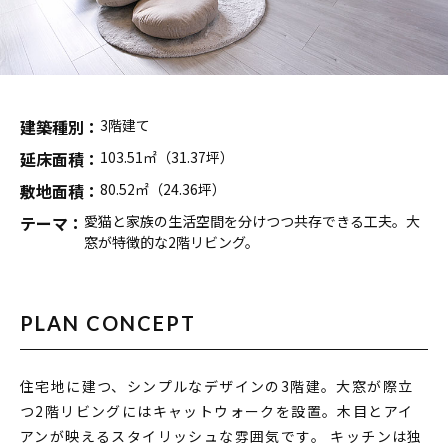
家づくりの流れ
INFORMATION
イベント情報
建築種別：
3階建て
スタッフブログ
延床面積：
103.51㎡（31.37坪）
住まいづくりのコラム
敷地面積：
80.52㎡（24.36坪）
お客様の声
テーマ：
愛猫と家族の生活空間を分けつつ共存できる工夫。大
窓が特徴的な2階リビング。
よくあるご質問
会社案内
スタッフ紹介
PLAN CONCEPT
OBのお客様へ
求人情報
住宅地に建つ、シンプルなデザインの3階建。大窓が際立
つ2階リビングにはキャットウォークを設置。木目とアイ
プライバシーポリシー
アンが映えるスタイリッシュな雰囲気です。 キッチンは独