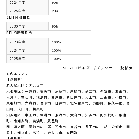
2024年度
90%
2025年度
94%
ZEH普及目標
2030年度
90%
BELS表示割合
2023年度
100%
2024年度
100%
2025年度
100%
SII ZEHビルダー/プランナー一覧検索
対応エリア：
【愛知県】
名古屋地区：名古屋市
尾張地区：一宮市、稲沢市、清須市、津島市、愛西市、弥富市、あま市、
大治町、蟹江町、飛島村、瀬戸市、春日井市、犬山市、江南市、小牧市、
尾張旭市、岩倉市、豊明市、日進市、北名古屋市、東郷町、長久手市、豊
山町、大口町、扶桑町
知多地区：半田市、常滑市、東海市、大府市、知多市、阿久比町、東浦
町、南知多町、美浜町、武豊町
西三河地区：岡崎市の一部、碧南市、刈谷市、豊田市の一部、安城市、西
尾市、知立市、高浜市、みよし市、幸田町
【岐阜県】