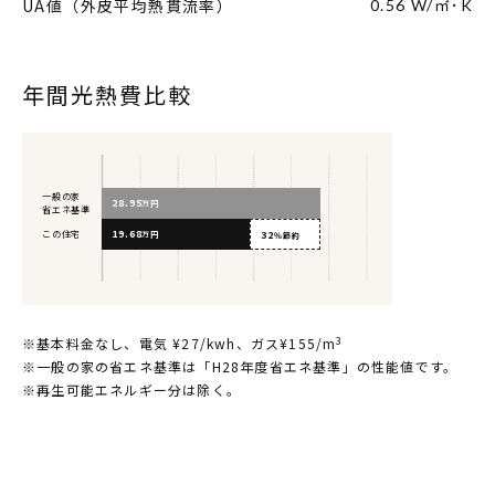
UA
値（外皮平均熱貫流率）
0.56
W/㎡･K
年間光熱費比較
一般の家
28.95
万円
省エネ基準
19.68
この住宅
32
万円
％節約
3
※基本料金なし、電気 ¥27/kwh、ガス¥155/m
※一般の家の省エネ基準は「H28年度省エネ基準」の性能値です。
※再生可能エネルギー分は除く。