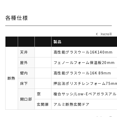
各種仕様
scroll
製品
天井
高性能グラスウール16K140mm
屋外
フェノールフォーム保温板20mm
壁内
高性能グラスウール16K 89ｍｍ
断熱
床下
押出法ポリスチレンフォーム75m
窓
複合サッシ/Low-Eペアガラスア
開口部
玄関扉
アルミ断熱玄関ドア