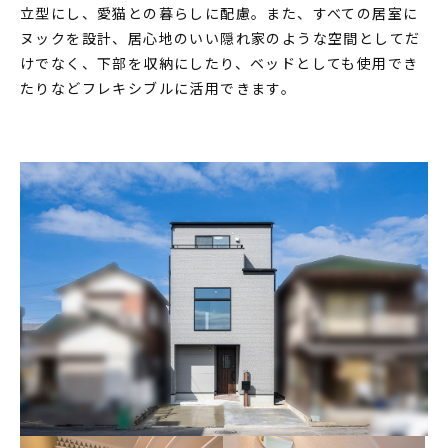
立型にし、愛猫との暮らしに配慮。また、すべての居室に
MODEL HOUSE
ヌックを設計、居心地のいい隠れ家のような空間としてだ
モデルハウス一覧
けでなく、下部を収納にしたり、ベッドとしても使用でき
たりなどフレキシブルに活用できます。
本社モデルハウス
今伊勢町モデルハウス 2階建て
今伊勢町モデルハウス 平屋