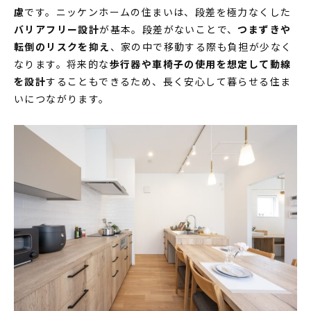
家づくりの流れ
慮
です。ニッケンホームの住まいは、段差を極力なくした
バリアフリー設計
が基本。段差がないことで、
つまずきや
INFORMATION
転倒のリスクを抑え
、家の中で移動する際も負担が少なく
なります。将来的な
歩行器や車椅子の使用を想定して動線
イベント情報
を設計
することもできるため、長く安心して暮らせる住ま
スタッフブログ
いにつながります。
住まいづくりのコラム
お客様の声
よくあるご質問
会社案内
スタッフ紹介
OBのお客様へ
求人情報
プライバシーポリシー