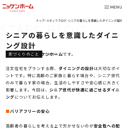
MENU
トップ
スタッフブログ
シニアの暮らしを意識したダイニング設計
>
>
STAFF
BLOG
CONTENTS
シニアの暮らしを意識したダイニ
コンセプト
ング設計
ニッケンホームの強み
家づくりのこと
こんにちは、
ニッケンホーム
です。
2026.02.17
温熱性能
注文住宅をプランする際、
ダイニングの設計
は大切なポイ
耐震/耐火性能
ントです。特に高齢のご家族と暮らす場合や、シニア世代
アフターメンテナンス
のみで暮らす家の場合、生活のしやすさや安心感に大きく
影響します。今回は、
シニア世代が快適に過ごせるダイニ
グレード紹介
ング
についてお伝えします。
こだわりのダイニング設計室
■
バリアフリーの安心
ゆとりの暮らし研究所
施工事例
高齢者の暮らしを考える上で欠かせないのが
安全性への配