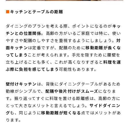
MODEL HOUSE
■
キッチンとテーブルの距離
モデルハウス一覧
ダイニングのプランを考える際、ポイントになるのが
キッ
本社モデルハウス
チンとの位置関係
。高齢の方がいるご家庭では特に、使い
今伊勢町モデルハウス 2階建て
やすさや配膳のしやすさを重視するようにしましょう。
対
今伊勢町モデルハウス 平屋
面キッチン
は定番ですが、配膳のために
移動距離が長くな
ってしまう
ことが考えられます。手元を隠すために腰壁を
立ち上げることも多く、これが高くなりすぎると
料理を運
ぶ際に負担を感じてしまう
可能性もあります。
壁付けキッチン
は、背後にダイニングテーブルがあるため
動線がシンプルで、
配膳や後片付けがスムーズ
になりま
す。振り返ってすぐに料理を置ける距離感は、高齢の方に
とって大きなメリットと言えるでしょう。
サイドダイニン
グ
も、同じように
移動距離が短くなる
点ではメリットがあ
ります。