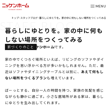
MENU
トップ
スタッフブログ
暮らしにゆとりを。家の中に何もしない場所をつくってみる
>
>
STAFF
BLOG
CONTENTS
暮らしにゆとりを。家の中に何も
コンセプト
しない場所をつくってみる
ニッケンホームの強み
家づくりのこと
こんにちは、
ニッケンホーム
です。
2026.03.24
温熱性能
家の中でくつろぐ場所といえば、リビングのソファやダイ
耐震/耐火性能
ニングを思い浮かべる方が多いかもしれません。ただ、最
アフターメンテナンス
近はソファやダイニングテーブルとは別に、
あえて何もし
ない場所をつくるプラン
も増えています。
グレード紹介
こだわりのダイニング設計室
ぼーっとする、自分一人の時間を持つ、家族の気配を感じ
ながらも静かに過ごす。小さな居場所がある家は、暮らし
ゆとりの暮らし研究所
にゆとりを生み出してくれます。
施工事例