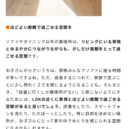
MODEL HOUSE
モデルハウス一覧
■
ほどよい距離で過ごせる空間を
本社モデルハウス
今伊勢町モデルハウス 2階建て
ソファやダイニング以外の居場所は、
リビングにいる家族
今伊勢町モデルハウス 平屋
とゆるやかにつながりながらも、少しだけ距離をとって過
ごせる空間
です。
お子さんが小さいうちは、家族みんなでソファに座る時間
が多いですよね。ただ、成長するにつれて、家族で並ぶこ
とに少し照れくささを感じるようになることも。そんなと
き、「自室に行くしか居場所がない」と感じないようにす
るためには、
LDKの近くに家族とほどよい距離で過ごせる
空間があると良いでしょう
。読書をしたり、スマートフォ
ンを見たり、ただぼーっとしたり。特に目的を決めない場
所が、お子さんにとって家の中でゆとりを感じられる空間
になるかもしれません。