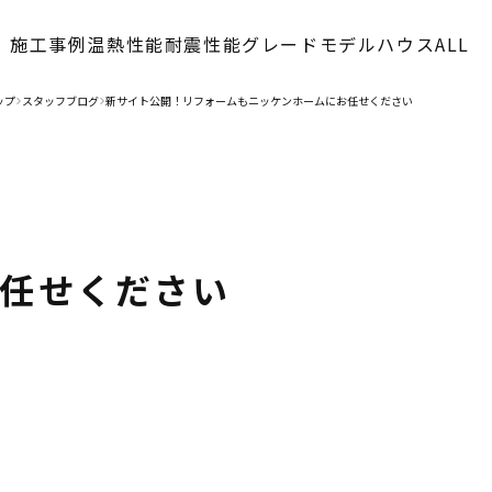
施工事例
温熱性能
耐震性能
グレード
モデルハウス
ALL
ップ
スタッフブログ
新サイト公開！リフォームもニッケンホームにお任せください
>
>
お任せください