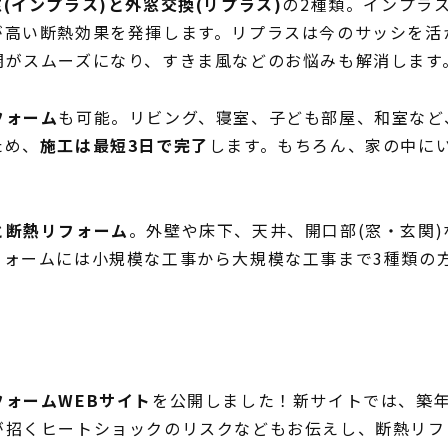
(インプラス)と外窓交換(リプラス)
の2種類。インプラ
が高い断熱効果を発揮します。リプラスは今のサッシを活
閉がスムーズになり、すきま風などのお悩みも解消します
フォーム
も可能。リビング、寝室、子ども部屋、和室など
ため、
施工は最短3日で完了
します。もちろん、家の中に
と断熱リフォーム
。外壁や床下、天井、開口部(窓・玄関
フォームには小規模な工事から大規模な工事まで3種類の
フォームWEBサイト
を公開しました！新サイトでは、築
が招くヒートショックのリスクなどもお伝えし、断熱リフ