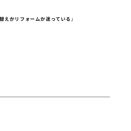
替えかリフォームか迷っている
」
INFORMATION
MODEL HOUSE
イベント情報
モデルハウス一覧
スタッフブログ
本社モデルハウス
住まいづくりのコラム
今伊勢町モデルハウス 2階建て
お客様の声
今伊勢町モデルハウス 平屋
よくあるご質問
会社案内
室
スタッフ紹介
OBのお客様へ
求人情報
プライバシーポリシー