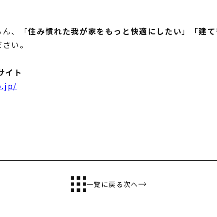
ろん、「
住み慣れた我が家をもっと快適にしたい
」「
建て
ださい。
CONTENTS
コンセプト
サイト
.jp/
ニッケンホームの強み
温熱性能
耐震/耐火性能
アフターメンテナンス
グレード紹介
こだわりのダイニング設計
一覧に戻る
次へ
ゆとりの暮らし研究所
施工事例