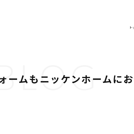
ト
BLOG
ォームもニッケンホームに
。