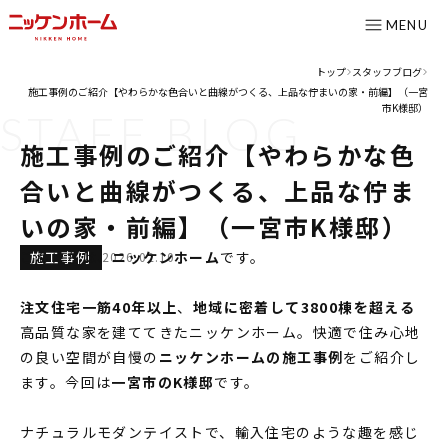
MENU
トップ
スタッフブログ
>
>
施工事例のご紹介【やわらかな色合いと曲線がつくる、上品な佇まいの家・前編】（一宮
CONTENTS
市K様邸）
STAFF
BLOG
施工事例のご紹介【やわらかな色
コンセプト
合いと曲線がつくる、上品な佇ま
ニッケンホームの強み
温熱性能
いの家・前編】（一宮市K様邸）
耐震/耐火性能
施工事例
こんにちは、
ニッケンホーム
です。
2026.02.10
アフターメンテナンス
注文住宅一筋40年以上
、
地域に密着して3800棟を超える
グレード紹介
高品質な家を建ててきたニッケンホーム。快適で住み心地
の良い空間が自慢の
ニッケンホームの施工事例
をご紹介し
こだわりのダイニング設計室
ます。今回は
一宮市のK様邸
です。
ゆとりの暮らし研究所
施工事例
ナチュラルモダンテイストで、輸入住宅のような趣を感じ