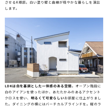
させるK様邸。白い塗り壁と曲線が穏やかな暮らしを演出
家づくりの流れ
します。
INFORMATION
イベント情報
スタッフブログ
住まいづくりのコラム
お客様の声
よくあるご質問
会社案内
スタッフ紹介
OBのお客様へ
LDKは白を基調とした一体感のある空間
。オープン階段に
白のアイアンを使ったほか、あたたかみのあるアクセント
求人情報
クロスを使い、
明るくて可愛らしい
お部屋に仕上がりまし
プライバシーポリシー
た。ダイニングの横にはバーチカルブラインドを。縦のラ