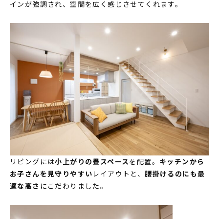
インが強調され、空間を広く感じさせてくれます。
MODEL HOUSE
モデルハウス一覧
本社モデルハウス
今伊勢町モデルハウス 2階建て
今伊勢町モデルハウス 平屋
リビングには
小上がりの畳スペース
を配置。
キッチンから
お子さんを見守りやすい
レイアウトと、
腰掛けるのにも最
適な高さ
にこだわりました。