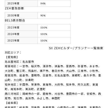
2025年度
94%
ZEH普及目標
2030年度
90%
BELS表示割合
2023年度
100%
2024年度
100%
2025年度
100%
SII ZEHビルダー/プランナー一覧検索
対応エリア：
【愛知県】
名古屋地区：名古屋市
尾張地区：一宮市、稲沢市、清須市、津島市、愛西市、弥富市、あま市、
大治町、蟹江町、飛島村、瀬戸市、春日井市、犬山市、江南市、小牧市、
尾張旭市、岩倉市、豊明市、日進市、北名古屋市、東郷町、長久手市、豊
山町、大口町、扶桑町
知多地区：半田市、常滑市、東海市、大府市、知多市、阿久比町、東浦
町、南知多町、美浜町、武豊町
西三河地区：岡崎市の一部、碧南市、刈谷市、豊田市の一部、安城市、西
尾市、知立市、高浜市、みよし市、幸田町
【岐阜県】
岐阜地区：岐阜市、羽島市、各務原市、山県市の一部、瑞穂市、本巣市の