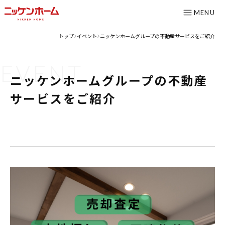
MENU
トップ
イベント
ニッケンホームグループの不動産サービスをご紹介
>
>
CONTENTS
EVENT
コンセプト
ニッケンホームグループの不動産
ニッケンホームの強み
サービスをご紹介
温熱性能
耐震/耐火性能
アフターメンテナンス
グレード紹介
こだわりのダイニング設計室
ゆとりの暮らし研究所
施工事例