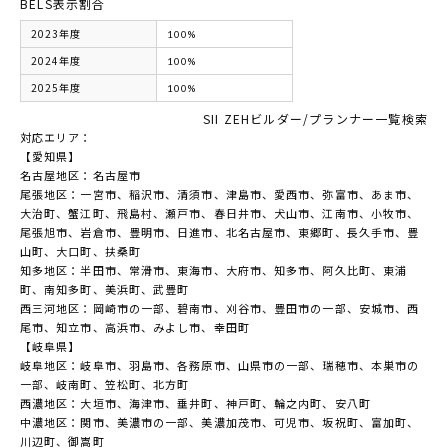
BELS表示割合
2023年度
100%
2024年度
100%
2025年度
100%
SII ZEHビルダー/プランナー一覧検索
対応エリア：
【愛知県】
名古屋地区：名古屋市
尾張地区：一宮市、稲沢市、清須市、津島市、愛西市、弥富市、あま市、
大治町、蟹江町、飛島村、瀬戸市、春日井市、犬山市、江南市、小牧市、
尾張旭市、岩倉市、豊明市、日進市、北名古屋市、東郷町、長久手市、豊
山町、大口町、扶桑町
知多地区：半田市、常滑市、東海市、大府市、知多市、阿久比町、東浦
町、南知多町、美浜町、武豊町
西三河地区：岡崎市の一部、碧南市、刈谷市、豊田市の一部、安城市、西
尾市、知立市、高浜市、みよし市、幸田町
【岐阜県】
岐阜地区：岐阜市、羽島市、各務原市、山県市の一部、瑞穂市、本巣市の
一部、岐南町、笠松町、北方町
西濃地区：大垣市、海津市、垂井町、神戸町、輪之内町、安八町
中濃地区：関市、美濃市の一部、美濃加茂市、可児市、坂祝町、富加町、
川辺町、御嵩町