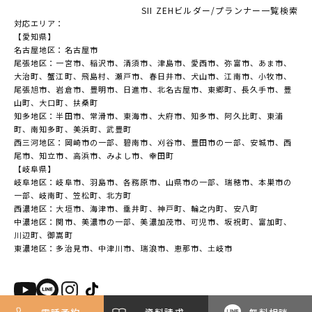
SII ZEHビルダー/プランナー一覧検索
対応エリア：
【愛知県】
名古屋地区：名古屋市
尾張地区：一宮市、稲沢市、清須市、津島市、愛西市、弥富市、あま市、
大治町、蟹江町、飛島村、瀬戸市、春日井市、犬山市、江南市、小牧市、
尾張旭市、岩倉市、豊明市、日進市、北名古屋市、東郷町、長久手市、豊
山町、大口町、扶桑町
知多地区：半田市、常滑市、東海市、大府市、知多市、阿久比町、東浦
町、南知多町、美浜町、武豊町
西三河地区：岡崎市の一部、碧南市、刈谷市、豊田市の一部、安城市、西
尾市、知立市、高浜市、みよし市、幸田町
【岐阜県】
岐阜地区：岐阜市、羽島市、各務原市、山県市の一部、瑞穂市、本巣市の
一部、岐南町、笠松町、北方町
西濃地区：大垣市、海津市、垂井町、神戸町、輪之内町、安八町
中濃地区：関市、美濃市の一部、美濃加茂市、可児市、坂祝町、富加町、
川辺町、御嵩町
東濃地区：多治見市、中津川市、瑞浪市、恵那市、土岐市
Copyright (c) Nikkenhomes. All rights reserved.