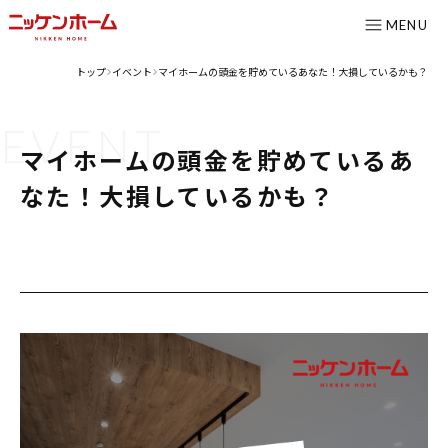
MENU
トップ
イベント
マイホームの頭金を貯めているあなた！大損しているかも？
>
>
CONTENTS
EVENT
コンセプト
マイホームの頭金を貯めているあ
ニッケンホームの強み
なた！大損しているかも？
温熱性能
耐震/耐火性能
アフターメンテナンス
グレード紹介
こだわりのダイニング設計室
ゆとりの暮らし研究所
施工事例