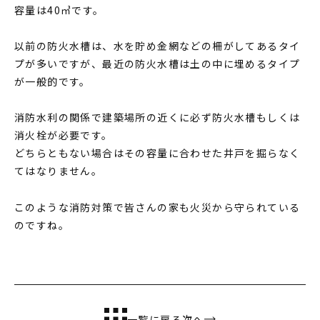
容量は40㎥です。
MODEL HOUSE
モデルハウス一覧
以前の防火水槽は、水を貯め金網などの柵がしてあるタイ
プが多いですが、最近の防火水槽は土の中に埋めるタイプ
本社モデルハウス
が一般的です。
今伊勢町モデルハウス 2階建て
消防水利の関係で建築場所の近くに必ず防火水槽もしくは
今伊勢町モデルハウス 平屋
消火栓が必要です。
どちらともない場合はその容量に合わせた井戸を掘らなく
てはなりません。
このような消防対策で皆さんの家も火災から守られている
のですね。
一覧に戻る
次へ