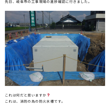
先日、岐阜市の工事現場の進捗確認に行きました。
家づくりの流れ
INFORMATION
イベント情報
スタッフブログ
住まいづくりのコラム
お客様の声
よくあるご質問
会社案内
スタッフ紹介
OBのお客様へ
求人情報
これは何だと思いますか
これは、消防の為の防火水槽です。
プライバシーポリシー