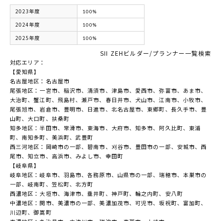
2023年度
100%
2024年度
100%
2025年度
100%
SII ZEHビルダー/プランナー一覧検索
対応エリア：
【愛知県】
名古屋地区：名古屋市
尾張地区：一宮市、稲沢市、清須市、津島市、愛西市、弥富市、あま市、
大治町、蟹江町、飛島村、瀬戸市、春日井市、犬山市、江南市、小牧市、
尾張旭市、岩倉市、豊明市、日進市、北名古屋市、東郷町、長久手市、豊
山町、大口町、扶桑町
知多地区：半田市、常滑市、東海市、大府市、知多市、阿久比町、東浦
町、南知多町、美浜町、武豊町
西三河地区：岡崎市の一部、碧南市、刈谷市、豊田市の一部、安城市、西
尾市、知立市、高浜市、みよし市、幸田町
【岐阜県】
岐阜地区：岐阜市、羽島市、各務原市、山県市の一部、瑞穂市、本巣市の
一部、岐南町、笠松町、北方町
西濃地区：大垣市、海津市、垂井町、神戸町、輪之内町、安八町
中濃地区：関市、美濃市の一部、美濃加茂市、可児市、坂祝町、富加町、
川辺町、御嵩町