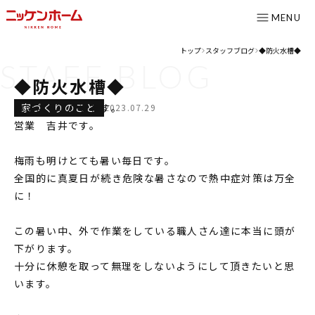
MENU
トップ
スタッフブログ
◆防火水槽◆
>
>
STAFF
BLOG
CONTENTS
◆防火水槽◆
コンセプト
家づくりのこと
おはようございます。
2023.07.29
営業 吉井です。
ニッケンホームの強み
温熱性能
梅雨も明けとても暑い毎日です。
耐震/耐火性能
全国的に真夏日が続き危険な暑さなので熱中症対策は万全
に！
アフターメンテナンス
グレード紹介
この暑い中、外で作業をしている職人さん達に本当に頭が
下がります。
こだわりのダイニング設計室
十分に休憩を取って無理をしないようにして頂きたいと思
ゆとりの暮らし研究所
います。
施工事例