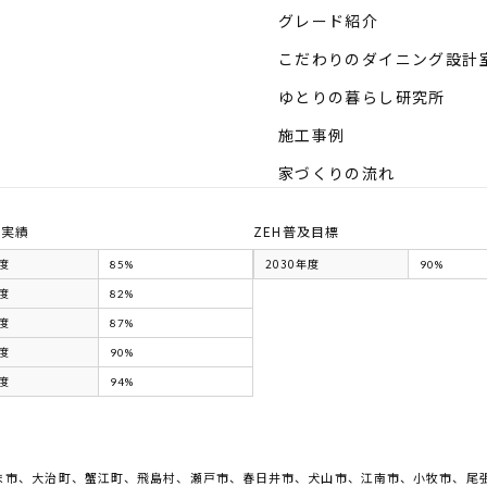
グレード紹介
こだわりのダイニング設計
ゆとりの暮らし研究所
施工事例
家づくりの流れ
及実績
ZEH普及目標
年度
2030年度
85%
90%
年度
82%
年度
87%
年度
90%
年度
94%
ま市、大治町、蟹江町、飛島村、瀬戸市、春日井市、犬山市、江南市、小牧市、尾