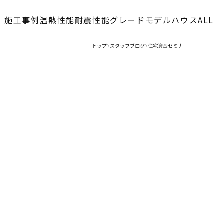
施工事例
温熱性能
耐震性能
グレード
モデルハウス
ALL
トップ
スタッフブログ
住宅資金セミナー
>
>