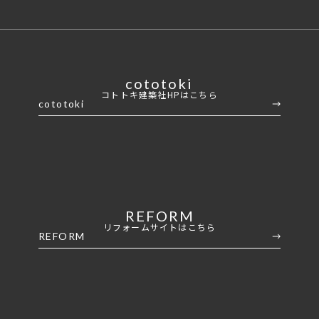
cototoki
コトトキ建築社HPはこちら
cototoki
REFORM
リフォームサイトはこちら
REFORM