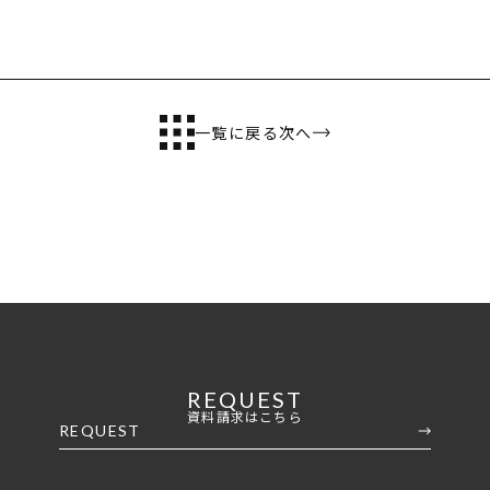
コンセプト
ニッケンホームの強み
温熱性能
耐震/耐火性能
一覧に戻る
次へ
アフターメンテナンス
グレード紹介
こだわりのダイニング設計
ゆとりの暮らし研究所
施工事例
家づくりの流れ
REQUEST
資料請求はこちら
REQUEST