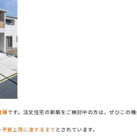
CONTENTS
コンセプト
ニッケンホームの強み
仕様
です。注文住宅の新築をご検討中の方は、ぜひこの機
温熱性能
耐震/耐火性能
旬～予算上限に達するまで
とされています。