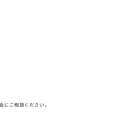
INFORMATION
MODEL HOUSE
イベント情報
モデルハウス一覧
スタッフブログ
本社モデルハウス
会にご相談ください。
住まいづくりのコラム
今伊勢町モデルハウス 2階建て
お客様の声
今伊勢町モデルハウス 平屋