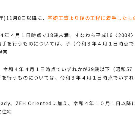
）
アフターメンテナンス
グレード紹介
年)11月8日以降に、
基礎工事より後の工程に着手したも
こだわりのダイニング設計
ゆとりの暮らし研究所
４年４月１日時点で18歳未満。すなわち平成16〈2004
施工事例
手を行うものについては、子（令和３年４月１日時点で18歳
世帯
家づくりの流れ
、令和４年４月１日時点でいずれかが39歳以下（昭和57（
を行うものについては、令和３年４月１日時点でいずれかが
EH Ready、ZEH Orientedに加え、令和４年１０月
定住宅