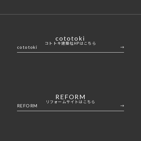
cototoki
コトトキ建築社HPはこちら
cototoki
REFORM
リフォームサイトはこちら
REFORM