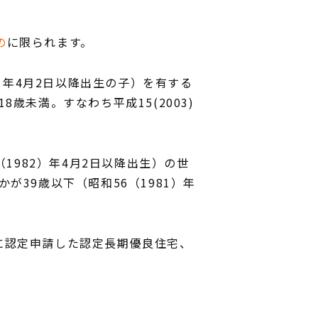
よくあるご質問
会社案内
の
に限られます。
室
スタッフ紹介
OBのお客様へ
〉年4月2日以降出生の子）を有する
求人情報
未満。すなわち平成15(2003)
プライバシーポリシー
1982）年4月2日以降出生）の世
39歳以下（昭和56（1981）年
１日以降に認定申請した認定長期優良住宅、