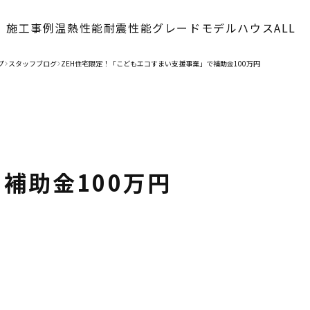
施工事例
温熱性能
耐震性能
グレード
モデルハウス
ALL
プ
スタッフブログ
ZEH住宅限定！「こどもエコすまい支援事業」で補助金100万円
>
>
補助金100万円