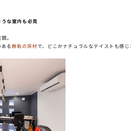
アフターメンテナンス
グレード紹介
そうな室内も必見
こだわりのダイニング設計
ゆとりの暮らし研究所
空間。
施工事例
のある
無垢の床材
で、どこかナチュラルなテイストも感じ
家づくりの流れ