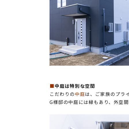
■
中庭は特別な空間
こだわりの
中庭
は、ご家族のプラ
G様邸の中庭には緑もあり、外空