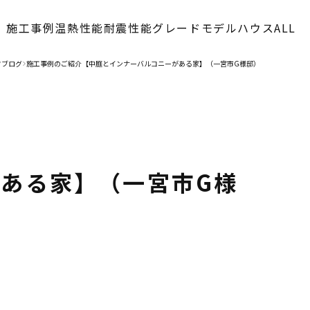
施工事例
温熱性能
耐震性能
グレード
モデルハウス
ALL
フブログ
施工事例のご紹介【中庭とインナーバルコニーがある家】（一宮市G様邸）
>
ある家】（一宮市G様