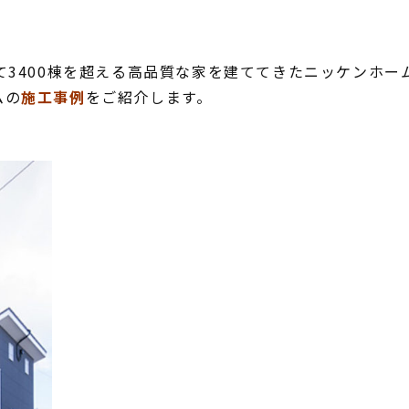
。
て3400棟を超える高品質な家を建ててきたニッケンホー
ムの
施工事例
をご紹介します。