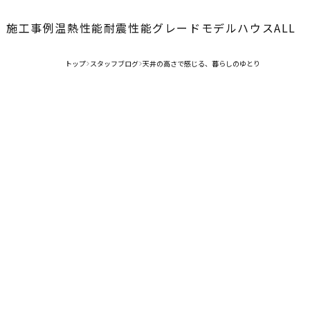
施工事例
温熱性能
耐震性能
グレード
モデルハウス
ALL
トップ
スタッフブログ
天井の高さで感じる、暮らしのゆとり
>
>