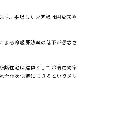
ます。来場したお客様は開放感や
による冷暖房効率の低下が懸念さ
断熱住宅
は建物として冷暖房効率
物全体を快適にできるというメリ
INFORMATION
MODEL HOUSE
イベント情報
モデルハウス一覧
スタッフブログ
本社モデルハウス
住まいづくりのコラム
今伊勢町モデルハウス 2階建て
お客様の声
今伊勢町モデルハウス 平屋