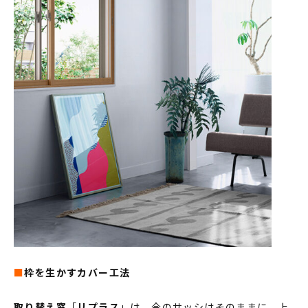
■
枠を生かすカバー工法
取り替え窓
「
リプラス
」は、今のサッシはそのままに、上