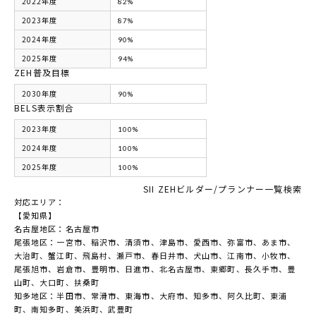
2022年度
82%
2023年度
87%
2024年度
90%
2025年度
94%
ZEH普及目標
2030年度
90%
BELS表示割合
2023年度
100%
2024年度
100%
2025年度
100%
SII ZEHビルダー/プランナー一覧検索
対応エリア：
【愛知県】
名古屋地区：名古屋市
尾張地区：一宮市、稲沢市、清須市、津島市、愛西市、弥富市、あま市、
大治町、蟹江町、飛島村、瀬戸市、春日井市、犬山市、江南市、小牧市、
尾張旭市、岩倉市、豊明市、日進市、北名古屋市、東郷町、長久手市、豊
山町、大口町、扶桑町
知多地区：半田市、常滑市、東海市、大府市、知多市、阿久比町、東浦
町、南知多町、美浜町、武豊町