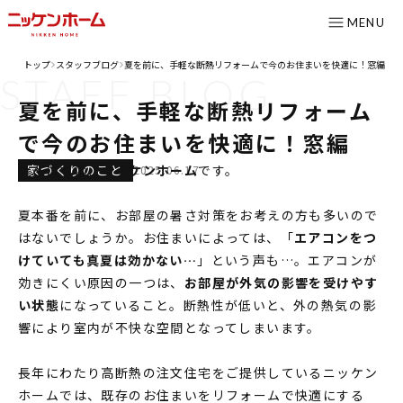
MENU
トップ
スタッフブログ
夏を前に、手軽な断熱リフォームで今のお住まいを快適に！窓編
>
>
STAFF
BLOG
CONTENTS
夏を前に、手軽な断熱リフォーム
コンセプト
で今のお住まいを快適に！窓編
ニッケンホームの強み
家づくりのこと
こんにちは、
ニッケンホーム
です。
2025.06.17
温熱性能
夏本番を前に、お部屋の暑さ対策をお考えの方も多いので
耐震/耐火性能
はないでしょうか。お住まいによっては、「
エアコンをつ
アフターメンテナンス
けていても真夏は効かない…
」という声も…。エアコンが
効きにくい原因の一つは、
お部屋が外気の影響を受けやす
グレード紹介
い状態
になっていること。断熱性が低いと、外の熱気の影
こだわりのダイニング設計室
響により室内が不快な空間となってしまいます。
ゆとりの暮らし研究所
長年にわたり高断熱の注文住宅をご提供しているニッケン
施工事例
ホームでは、既存のお住まいをリフォームで快適にする