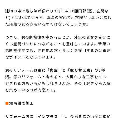
MODEL HOUSE
建物の中で最も熱が伝わりやすいのは
開口部(窓、玄関な
モデルハウス一覧
ど)
と言われています。真夏の室内で、窓際だけ暑いと感じ
た経験のある方もいるのではないでしょうか。
本社モデルハウス
今伊勢町モデルハウス 2階建て
つまり、窓の断熱性を高めることが、外気の影響を受けに
今伊勢町モデルハウス 平屋
くい空間づくりにつながることを意味しています。新築の
高断熱住宅でも、高性能の窓・サッシを採用するのは重要
なポイントとなっています。
窓のリフォームは主に「
内窓
」と「
取り替え窓
」の2種
類。窓のリフォームと考えると、大掛かりな工事をイメー
ジされる方もいるかもしれませんが、その手軽さから人気
を集めているのが内窓です。
■
短時間で施工
リフォーム内窓
「
インプラス
」は、今ある窓の内側に追加