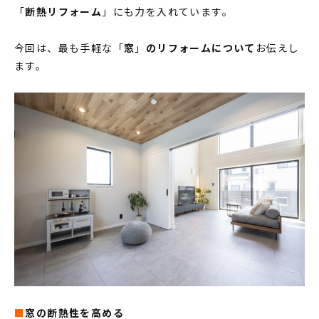
家づくりの流れ
「
断熱リフォーム
」にも力を入れています。
INFORMATION
今回は、最も手軽な「
窓
」
のリフォームについて
お伝えし
ます。
イベント情報
スタッフブログ
住まいづくりのコラム
お客様の声
よくあるご質問
会社案内
スタッフ紹介
OBのお客様へ
求人情報
プライバシーポリシー
■
窓の断熱性を高める