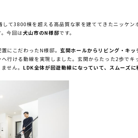
。
着して3800棟を超える高品質な家を建ててきたニッケ
す。今回は
犬山市のN様邸
です。
配置にこだわったN様邸。
玄関ホールからリビング・キッ
ンへ行ける動線を実現しました。玄関からたった2歩でキ
りません。
LDK全体が回遊動線になっていて、スムーズ