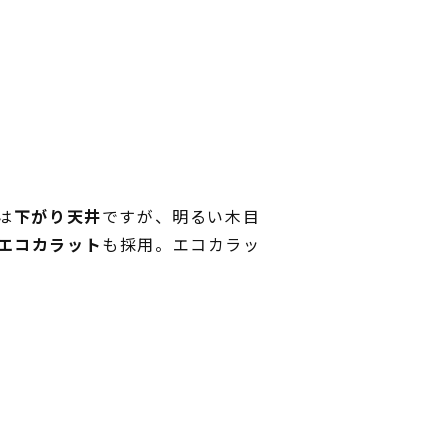
は
下がり天井
ですが、明るい木目
エコカラット
も採用。エコカラッ