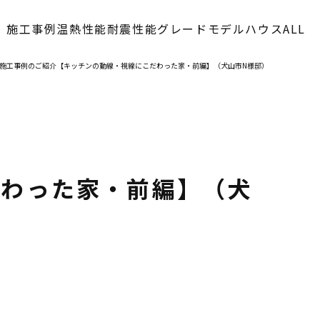
施工事例
温熱性能
耐震性能
グレード
モデルハウス
ALL
施工事例のご紹介【キッチンの動線・視線にこだわった家・前編】（犬山市N様邸）
>
だわった家・前編】（犬